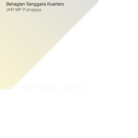
Bahagian Senggara Kuarters
JKR WP Putrajaya
© 2017 Hakcipta Terpelihara Jabatan Kerja
Raya Wilayah Persekutuan Putrajaya
(JKRWPP)
Penafian : Pihak Jabatan Kerja Raya Wilayah
Persekutuan Putrajaya tidak bertanggung jawab
diatas kehilangan atau kerosakan yang dialami
kerana menggunakan maklumat dalam laman ini
Sesuai dipapar menggunakan pelayar versi terbaru
untuk Internet Explorer 10.0 dan ke atas, Mozilla
Firefox 3.0 dan ke atas & juga Google Chrome
dengan resolusi 1280 X 800 dan ke atas.