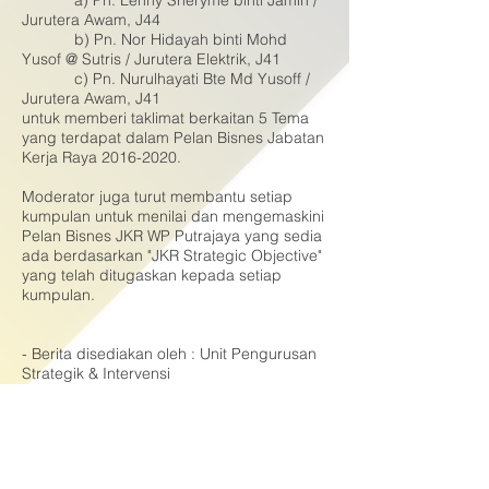
a) Pn. Lenny Sheryme binti Jamin /
Jurutera Awam, J44
b) Pn. Nor Hidayah binti Mohd
Yusof @ Sutris / Jurutera Elektrik, J41
c) Pn. Nurulhayati Bte Md Yusoff /
Jurutera Awam, J41
untuk memberi taklimat berkaitan 5 Tema
yang terdapat dalam Pelan Bisnes Jabatan
Kerja Raya 2016-2020.
Moderator juga turut membantu setiap
kumpulan untuk menilai dan mengemaskini
Pelan Bisnes JKR WP Putrajaya yang sedia
ada berdasarkan "JKR Strategic Objective"
yang telah ditugaskan kepada setiap
kumpulan.
- Berita disediakan oleh : Unit Pengurusan
Strategik & Intervensi
© 2017 Hakcipta Terpelihara Jabatan Kerja
Raya Wilayah Persekutuan Putrajaya
(JKRWPP)
Penafian : Pihak Jabatan Kerja Raya Wilayah
Persekutuan Putrajaya tidak bertanggung jawab