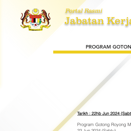
Portal Rasmi
Jabatan Kerj
UTAMA
MENGENAI KAMI
PE
PROGRAM GOTONG
Tarikh : 22hb Jun 2024 (Sabt
Program Gotong Royong Meg
22 Jun 2024 (Sabtu).