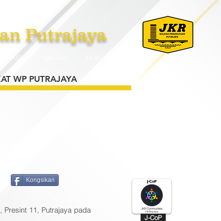
an Putrajaya
PLIKASI
GALERI
HUBUNGI
AT WP PUTRAJAYA
Kongsikan
Presint 11, Putrajaya pada
J-CoP