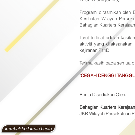
Program dirasmikan oleh D
Kesihatan Wilayah Perseku
Bahagian Kuarters Kerajaan
Turut terlibat adalah kaki
aktiviti yang dilaksanak
kejiranan P11D.
Terima kasih pada semua pih
"
CEGAH DENGGI TANGG
Berita Disediakan Oleh:
Bahagian Kuarters Kerajaa
JKR Wilayah Persekutuan P
kembali ke laman berita