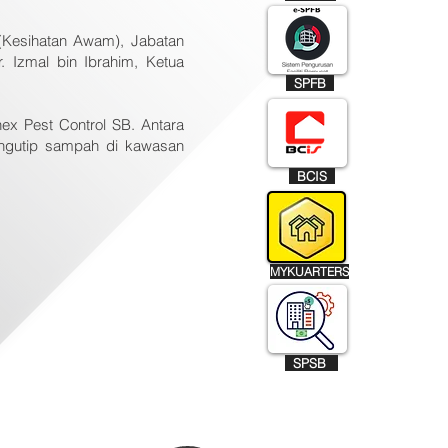
 (Kesihatan Awam), Jabatan
. Izmal bin Ibrahim, Ketua
SPFB
nex Pest Control SB. Antara
engutip sampah di kawasan
BCIS
MYKUARTERS
SPSB