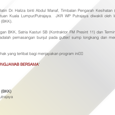
atin Dr. Haliza binti Abdul Manaf, Timbalan Pengarah Kesihatan
tuan Kuala Lumpur/Putrajaya. JKR WP Putrajaya diwakili oleh Ir
 (BKK).
tangan BKK, Satria Kasturi SB (Kontraktor FM Presint 11) dan Termi
an adalah pemasangan bunjut pada gutter/ sump longkang dan m
ak yang terlibat bagi menjayakan program ini👍🏼
UNGJAWAB BERSAMA
"
n (BKK)
utrajaya