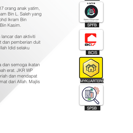
17 orang anak yatim,
sham Bin L. Saleh yang
Mohd Ikram Bin
 Bin Kasim.
SPFB
lancar dan aktiviti
 dan pemberian duit
llah Idid selaku
BCIS
jua dan semoga ikatan
bah erat. JKR WP
eriah dan mendapat
t dari Allah. Majlis
MYKUARTERS
SPSB