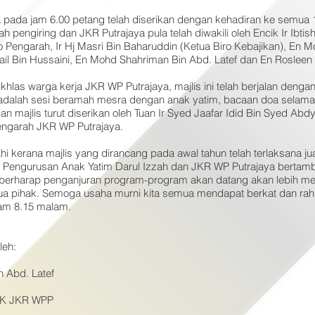
 pada jam 6.00 petang telah diserikan dengan kehadiran ke semua 
h pengiring dan JKR Putrajaya pula telah diwakili oleh Encik Ir Ibti
 Pengarah, Ir Hj Masri Bin Baharuddin (Ketua Biro Kebajikan), En 
il Bin Hussaini, En Mohd Shahriman Bin Abd. Latef dan En Rosleen
las warga kerja JKR WP Putrajaya, majlis ini telah berjalan dengan 
adalah sesi beramah mesra dengan anak yatim, bacaan doa selamat
 majlis turut diserikan oleh Tuan Ir Syed Jaafar Idid Bin Syed Abdy
ngarah JKR WP Putrajaya.
lahi kerana majlis yang dirancang pada awal tahun telah terlaksana 
ara Pengurusan Anak Yatim Darul Izzah dan JKR WP Putrajaya bertam
ut berharap penganjuran program-program akan datang akan lebih m
a pihak. Semoga usaha murni kita semua mendapat berkat dan rahma
 jam 8.15 malam.
leh:
 Abd. Latef
SSK JKR WPP