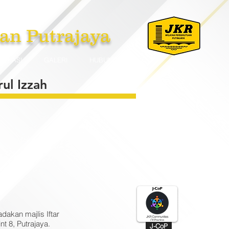
an Putrajaya
PLIKASI
GALERI
HUBUNGI
ul Izzah
akan majlis Iftar
t 8, Putrajaya.
J-CoP