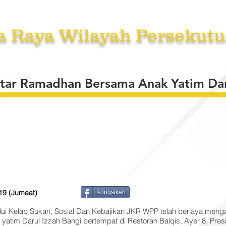
a Raya Wilayah Persekutu
RKHIDMATAN
TENDER /SEBUT HARGA /UNDI
BERITA
A
Iftar Ramadhan Bersama Anak Yatim Dar
019 (Jumaat)
Kongsikan
lui Kelab Sukan, Sosial Dan Kebajikan JKR WPP telah berjaya mengad
atim Darul Izzah Bangi bertempat di Restoran Balqis, Ayer 8, Presin