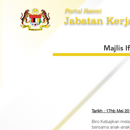
Portal Rasmi
Jabatan Kerj
UTAMA
MENGENAI KAMI
PE
Majlis 
Tarikh : 17hb Mei 2
Biro Kebajikan mela
bersama anak-anak y