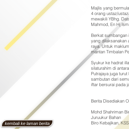
Majlis yang bermula
4 orang ustaz/ustaza
mewakili YBhg. Dato
Mahmod, En Hj Isma
Berkat sumbangan ikh
yang dilaksanakan 
raya. Untuk makluman
mantan Timbalan Pe
Syukur ke hadrat il
silaturahim di ant
Putrajaya juga tur
sambutan dari semu
iftar bersurai pada
Berita Disediakan O
Mohd Shahriman Bin
Juruukur Bahan
Biro Kebajikan, K
kembali ke laman berita