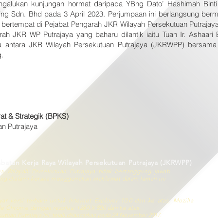
galukan kunjungan hormat daripada YBhg Dato’ Hashimah Binti 
ding Sdn. Bhd pada 3 April 2023. Perjumpaan ini berlangsung berm
 bertempat di Pejabat Pengarah JKR Wilayah Persekutuan Putrajay
h JKR WP Putrajaya yang baharu dilantik iaitu Tuan Ir. Ashaari 
 antara JKR Wilayah Persekutuan Putrajaya (JKRWPP) bersama 
.
at & Strategik (BPKS)
n Putrajaya
abatan Kerja Raya Wilayah Persekutuan Putrajaya (JKRWPP)
ya Wilayah Persekutuan Putrajaya tidak bertanggung jawab
yang dialami kerana menggunakan maklumat dalam laman ini
r versi terbaru untuk Internet Explorer 10.0 dan ke atas, Mozilla
le Chrome dengan resolusi 1280 X 800 dan ke atas.
utuan Putrajaya ini telah dilancarkan pada 24 November 2017.