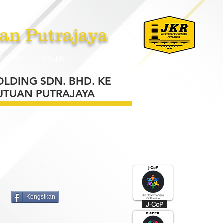
an Putrajaya
PLIKASI
GALERI
HUBUNGI
LDING SDN. BHD. KE
UTUAN PUTRAJAYA
Kongsikan
J-CoP