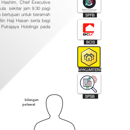
Hashim, Chief Executive
ula sekitar jam 9.30 pagi
a bertujuan untuk beramah
SPFB
Bin Haji Hasan serta bagi
Putrajaya Holdings pada
BCIS
MYKUARTERS
SPSB
bilangan
pelawat