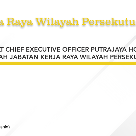
a Raya Wilayah Persekutu
RKHIDMATAN
TENDER /SEBUT HARGA /UNDI
BERITA
A
CHIEF EXECUTIVE OFFICER PUTRAJAYA HO
AH JABATAN KERJA RAYA WILAYAH PERSEK
Isnin)