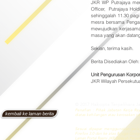
JKR WP Putrajaya men
Officer, Putrajaya Hol
sehinggalah 11.30 pagi
mesra bersama Pengara
mewujudkan kerjasama
masa yang akan datang
Sekian, terima kasih.
Berita Disediakan Oleh:
Unit Pengurusan Korpor
JKR Wilayah Persekutua
© 2017 Hakcipta Terpelihara J
Penafian : Pihak Jabatan Kerja Ra
kembali ke laman berita
diatas kehilangan atau kerosakan 
Sesuai dipapar menggunakan pelaya
Firefox 3.0 dan ke atas & juga Goog
Laman Portal Rasmi JKR Wilayah Persek