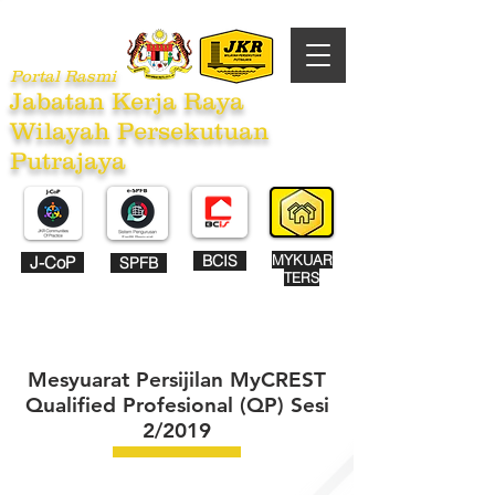
Portal Rasmi
Jabatan Kerja Raya
Wilayah Persekutuan
Putrajaya
BCIS
MYKUAR
J-CoP
SPFB
TERS
Mesyuarat Persijilan MyCREST
Qualified Profesional (QP) Sesi
2/2019