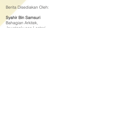
Berita Disediakan Oleh:
Syahir Bin Samsuri
Bahagian Arkitek,
Jawatankuasa Lestari,
JKR Wilayah Persekutuan Putrajaya.
© 2017 Hakcipta Terpelihara Jabatan Kerja
Raya Wilayah Persekutuan Putrajaya
(JKRWPP)
Penafian : Pihak Jabatan Kerja Raya Wilayah
Persekutuan Putrajaya tidak bertanggung jawab
diatas kehilangan atau kerosakan yang dialami
kerana menggunakan maklumat dalam laman ini
Sesuai dipapar menggunakan pelayar versi terbaru
untuk Internet Explorer 10.0 dan ke atas, Mozilla
Firefox 3.0 dan ke atas & juga Google Chrome
dengan resolusi 1280 X 800 dan ke atas.
Laman Portal Rasmi JKR Wilayah Persekutuan Putrajaya
ini telah dilancarkan pada 24 November 2017.
T
arikh Kemaskini:
04
-OGOS-2026
email aduan:
aduanjkrwpp@jkr.gov.my