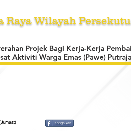
a Raya Wilayah Persekutu
RKHIDMATAN
TENDER /SEBUT HARGA /UNDI
BERITA
A
yerahan Projek Bagi Kerja-Kerja Pemba
sat Aktiviti Warga Emas (Pawe) Putraj
 (Jumaat)
Kongsikan