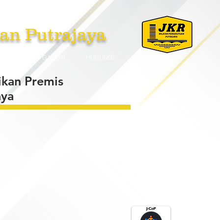
an Putrajaya
PLIKASI
GALERI
HUBUNGI
ikan Premis
aya