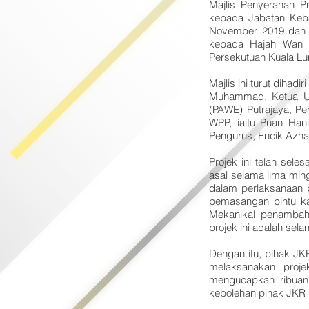
Majlis Penyerahan P
kepada Jabatan Keba
November 2019 dan d
kepada Hajah Wan Z
Persekutuan Kuala Lu
Majlis ini turut diha
Muhammad, Ketua Uni
(PAWE) Putrajaya, Pen
WPP, iaitu Puan Han
Pengurus, Encik Azhar
Projek ini telah sel
asal selama lima ming
dalam perlaksanaan 
pemasangan pintu kay
Mekanikal penambah
projek ini adalah sel
Dengan itu, pihak J
melaksanakan proj
mengucapkan ribuan
kebolehan pihak JKR 