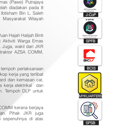
Emas (Pawe) Putrajaya
elah diadakan pada 8
btisham Bin L. Saleh
J-CoP
n Masyarakat Wilayah
uan Hajah Halijah Binti
t Aktiviti Warga Emas
SPFB
. Juga, wakil dari JKR
ontraktor AZSA COMM,
i tempoh perlaksanaan
BCIS
kop kerja yang terlibat
oard dan kemasan cat,
 kerja elektrikal dan
n. Tempoh DLP untuk
MYKUARTERS
 COMM kerana berjaya
kan. Pihak JKR juga
 sepenuhnya di atas
SPSB