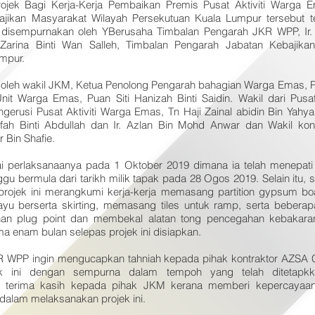
rojek Bagi Kerja-Kerja Pembaikan Premis Pusat Aktiviti Warga 
jikan Masyarakat Wilayah Persekutuan Kuala Lumpur tersebut t
isempurnakan oleh YBerusaha Timbalan Pengarah JKR WPP, Ir. I
arina Binti Wan Salleh, Timbalan Pengarah Jabatan Kebajika
mpur.
diri oleh wakil JKM, Ketua Penolong Pengarah bahagian Warga Emas, P
t Warga Emas, Puan Siti Hanizah Binti Saidin. Wakil dari Pusa
gerusi Pusat Aktiviti Warga Emas, Tn Haji Zainal abidin Bin Yahya
ifah Binti Abdullah dan Ir. Azlan Bin Mohd Anwar dan Wakil k
 Bin Shafie.
esai perlaksanaanya pada 1 Oktober 2019 dimana ia telah menepat
gu bermula dari tarikh milik tapak pada 28 Ogos 2019. Selain itu, s
projek ini merangkumi kerja-kerja memasang partition gypsum b
u berserta skirting, memasang tiles untuk ramp, serta beberapa
an plug point dan membekal alatan tong pencegahan kebakara
ama enam bulan selepas projek ini disiapkan.
KR WPP ingin mengucapkan tahniah kepada pihak kontraktor AZSA
ek ini dengan sempurna dalam tempoh yang telah ditetapk
 terima kasih kepada pihak JKM kerana memberi kepercayaan
dalam melaksanakan projek ini.