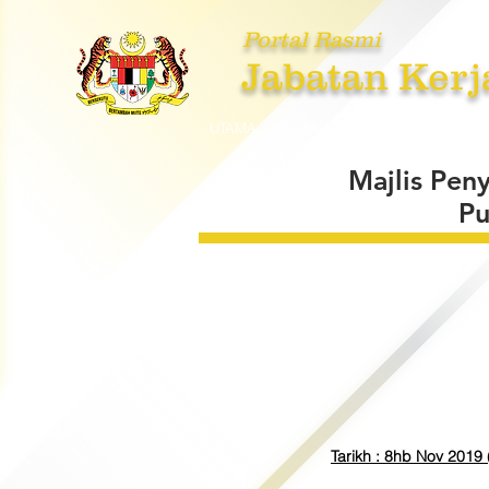
Portal Rasmi
Jabatan Kerj
UTAMA
MENGENAI KAMI
PE
Majlis Pen
Pu
Tarikh : 8hb Nov 2019