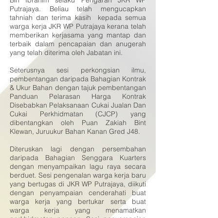
Bin Ibrahim selaku Pengarah JKR WP
Putrajaya. Beliau telah mengucapkan
tahniah dan terima kasih kepada semua
warga kerja JKR WP Putrajaya kerana telah
memberikan kerjasama yang mantap dan
terbaik dalam pencapaian dan anugerah
yang telah diterima oleh Jabatan ini.
Seterusnya sesi perkongsian ilmu,
pembentangan daripada Bahagian Kontrak
& Ukur Bahan dengan tajuk pembentangan
Panduan Pelarasan Harga Kontrak
Disebabkan Pelaksanaan Cukai Jualan Dan
Cukai Perkhidmatan (CJCP) yang
dibentangkan oleh Puan Zakiah Bint
Klewan, Juruukur Bahan Kanan Gred J48.
Diteruskan lagi dengan persembahan
daripada Bahagian Senggara Kuarters
dengan menyampaikan lagu raya secara
berduet. Sesi pengenalan warga kerja baru
yang bertugas di JKR WP Putrajaya, diikuti
dengan penyampaian cenderahati buat
warga kerja yang bertukar serta buat
warga kerja yang menamatkan