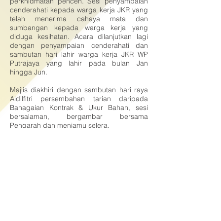
perkhidmatan pencen. Sesi penyampaian
cenderahati kepada warga kerja JKR yang
telah menerima cahaya mata dan
sumbangan kepada warga kerja yang
diduga kesihatan. Acara dilanjutkan lagi
dengan penyampaian cenderahati dan
sambutan hari lahir warga kerja JKR WP
Putrajaya yang lahir pada bulan Jan
hingga Jun.
Majlis diakhiri dengan sambutan hari raya
Aidilfitri persembahan tarian daripada
Bahagaian Kontrak & Ukur Bahan, sesi
bersalaman, bergambar bersama
Pengarah dan menjamu selera.
Berita Disediakan Oleh:
Unit Pengurusan Strategik & Intervensi
(UPSi)
JKR Wilayah Persekutuan Putrajaya
© 2017 Hakcipta Terpelihara Jabatan Kerja
Raya Wilayah Persekutuan Putrajaya