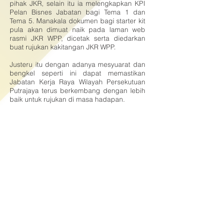
pihak JKR, selain itu ia melengkapkan KPI
Pelan Bisnes Jabatan bagi Tema 1 dan
Tema 5. Manakala dokumen bagi starter kit
pula akan dimuat naik pada laman web
rasmi JKR WPP, dicetak serta diedarkan
buat rujukan kakitangan JKR WPP.
Justeru itu dengan adanya mesyuarat dan
bengkel seperti ini dapat memastikan
Jabatan Kerja Raya Wilayah Persekutuan
Putrajaya terus berkembang dengan lebih
baik untuk rujukan di masa hadapan.
Berita Disediakan Oleh
Unit Pengurusan Strategik & Intervensi
(UPSi)
JKR WP Putrajaya
© 2017 Hakcipta Terpelihara Jabatan Kerja
Raya Wilayah Persekutuan Putrajaya
(JKRWPP)
Penafian : Pihak Jabatan Kerja Raya Wilayah