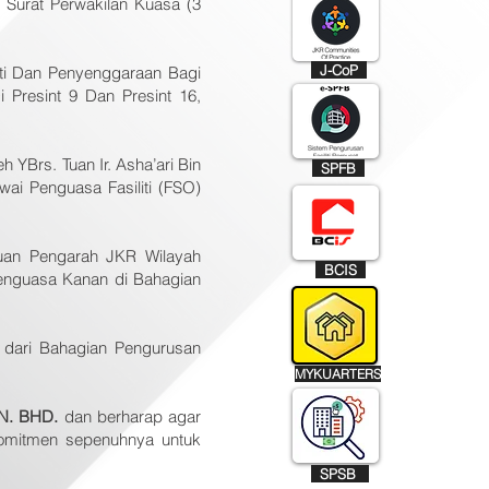
 Surat Perwakilan Kuasa (3
J-CoP
iti Dan Penyenggaraan Bagi
 Presint 9 Dan Presint 16,
 YBrs. Tuan Ir. Asha’ari Bin
SPFB
ai Penguasa Fasiliti (FSO)
Tuan Pengarah JKR Wilayah
BCIS
Penguasa Kanan di Bahagian
al dari Bahagian Pengurusan
MYKUARTERS
N. BHD.
dan berharap agar
komitmen sepenuhnya untuk
SPSB