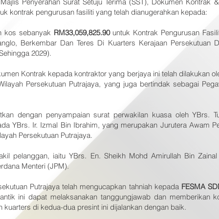
 Majlis Penyerahan Surat Setuju Terima (SST), Dokumen Kontrak &
uk kontrak pengurusan fasiliti yang telah dianugerahkan kepada:
 kos sebanyak
RM33,059,825.90
untuk Kontrak Pengurusan Fasil
anglo, Berkembar Dan Teres Di Kuarters Kerajaan Persekutuan Di
 Sehingga 2029).
en Kontrak kepada kontraktor yang berjaya ini telah dilakukan oleh
ilayah Persekutuan Putrajaya, yang juga bertindak sebagai Pegaw
jutkan dengan penyampaian surat perwakilan kuasa oleh YBrs. 
ada YBrs. Ir. Izmal Bin Ibrahim, yang merupakan Jurutera Awam 
layah Persekutuan Putrajaya.
 wakil pelanggan, iaitu YBrs. En. Sheikh Mohd Amirullah Bin Zain
rdana Menteri (JPM).
sekutuan Putrajaya telah mengucapkan tahniah kepada
FESMA SD
dilantik ini dapat melaksanakan tanggungjawab dan memberikan 
uarters di kedua-dua presint ini dijalankan dengan baik.