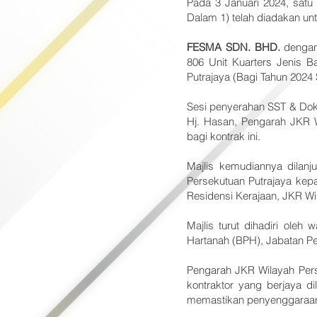
Pada 3 Januari 2024, satu
Dalam 1) telah diadakan unt
FESMA SDN. BHD.
dengan
806 Unit Kuarters Jenis B
Putrajaya (Bagi Tahun 2024
Sesi penyerahan SST & Dokum
Hj. Hasan, Pengarah JKR W
bagi kontrak ini.
Majlis kemudiannya dilan
Persekutuan Putrajaya kep
Residensi Kerajaan, JKR Wi
Majlis turut dihadiri oleh
Hartanah (BPH), Jabatan Pe
Pengarah JKR Wilayah Per
kontraktor yang berjaya 
memastikan penyenggaraan k