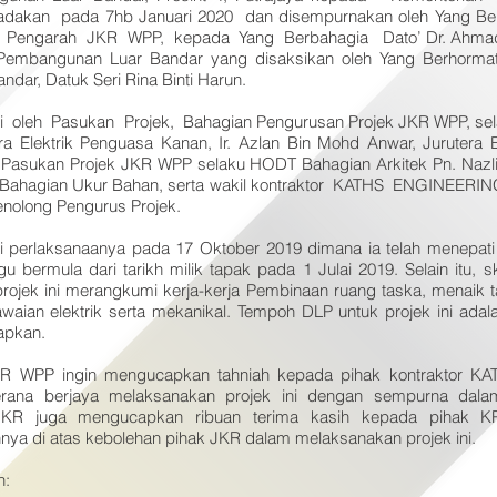
adakan pada 7hb Januari 2020 dan disempurnakan oleh Yang Berb
, Pengarah JKR WPP, kepada Yang Berbahagia Dato’ Dr. Ahmad
Pembangunan Luar Bandar yang disaksikan oleh Yang Berhormat
ar, Datuk Seri Rina Binti Harun.
diri oleh Pasukan Projek, Bahagian Pengurusan Projek JKR WPP, se
era Elektrik Penguasa Kanan, Ir. Azlan Bin Mohd Anwar, Jurutera E
 Pasukan Projek JKR WPP selaku HODT Bahagian Arkitek Pn. Nazliah
 Bahagian Ukur Bahan, serta wakil kontraktor KATHS ENGINEE
Penolong Pengurus Projek.
esai perlaksanaanya pada 17 Oktober 2019 dimana ia telah menepat
 bermula dari tarikh milik tapak pada 1 Julai 2019. Selain itu, sk
rojek ini merangkumi kerja-kerja Pembinaan ruang taska, menaik t
awaian elektrik serta mekanikal. Tempoh DLP untuk projek ini ada
iapkan.
JKR WPP ingin mengucapkan tahniah kepada pihak kontraktor 
na berjaya melaksanakan projek ini dengan sempurna dala
 JKR juga mengucapkan ribuan terima kasih kepada pihak 
ya di atas kebolehan pihak JKR dalam melaksanakan projek ini.
h: