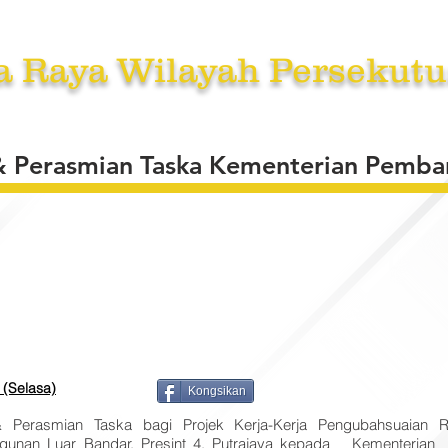
a Raya Wilayah Persekutu
RKHIDMATAN
TENDER /SEBUT HARGA /UNDI
BERITA
A
 & Perasmian Taska Kementerian Pemba
 (Selasa)
Kongsikan
& Perasmian Taska bagi Projek Kerja-Kerja Pengubahsuaian 
gunan Luar Bandar, Presint 4, Putrajaya kepada Kementeri