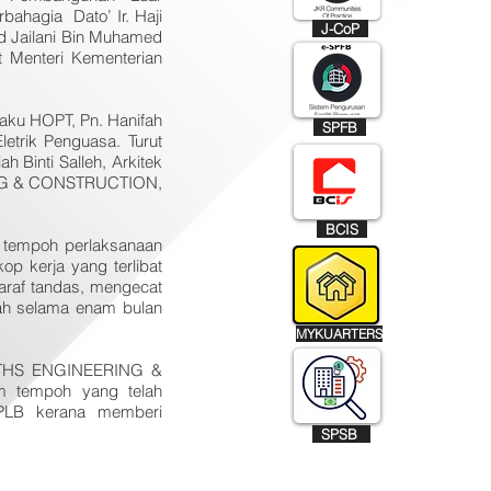
ahagia Dato’ Ir. Haji
J-CoP
 Jailani Bin Muhamed
 Menteri Kementerian
laku HOPT, Pn. Hanifah
SPFB
letrik Penguasa. Turut
 Binti Salleh, Arkitek
RING & CONSTRUCTION,
BCIS
i tempoh perlaksanaan
op kerja yang terlibat
araf tandas, mengecat
lah selama enam bulan
MYKUARTERS
KATHS ENGINEERING &
m tempoh yang telah
KPLB kerana memberi
SPSB