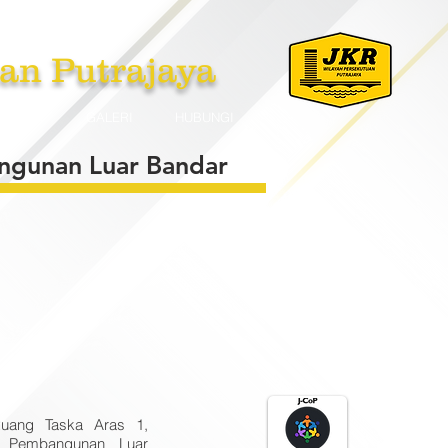
an Putrajaya
PLIKASI
GALERI
HUBUNGI
ngunan Luar Bandar
Ruang Taska Aras 1,
an Pembangunan Luar