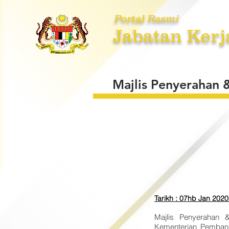
Portal Rasmi
Jabatan Kerj
UTAMA
MENGENAI KAMI
PE
Majlis Penyerahan
Tarikh : 07hb Jan 2020
Majlis Penyerahan 
Kementerian Pemban