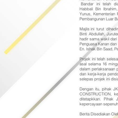
Bandar ini telah di
Habbali Bin Ibrahim
Yunus, Kementerian 
Pembangunan Luar Band
Majlis ini turut diha
Binti Abdullah, Jurut
hadir sama wakil dari
Penguasa Kanan dan
En. Ishak Bin Saad, 
Projek ini telah sel
asal selama 16 minggu
dalam perlaksanaan p
dan kerja-kerja pend
selepas projek ini dis
Dengan itu, pihak 
CONSTRUCTION, kera
ditetapkkan. Pihak
kepercayaan sepenuhn
Berita Disediakan Ole