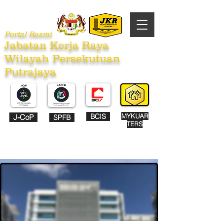
Portal Rasmi
Jabatan Kerja Raya
Wilayah Persekutuan
Putrajaya
BCIS
MYKUAR
J-CoP
SPFB
TERS