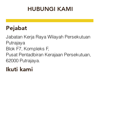
HUBUNGI KAMI
Pejabat
Jabatan Kerja Raya Wilayah Persekutuan
Putrajaya
Blok F7, Kompleks F,
Pusat Pentadbiran Kerajaan Persekutuan,
62000 Putrajaya.
Ikuti kami
Pertanyaan
Sebarang pertanyaan sila hubungi kami di
:
Talian aduan Jabatan:
03-8885 6964
email aduan:
aduanjkrwpp@jkr.gov.my