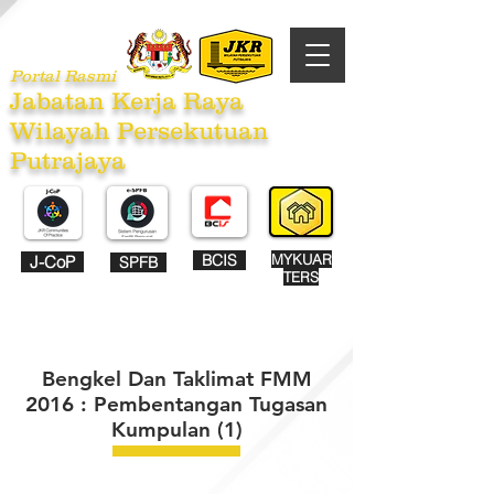
Portal Rasmi
Jabatan Kerja Raya
Wilayah Persekutuan
Putrajaya
BCIS
MYKUAR
J-CoP
SPFB
TERS
Bengkel Dan Taklimat FMM
2016 : Pembentangan Tugasan
Kumpulan (1)