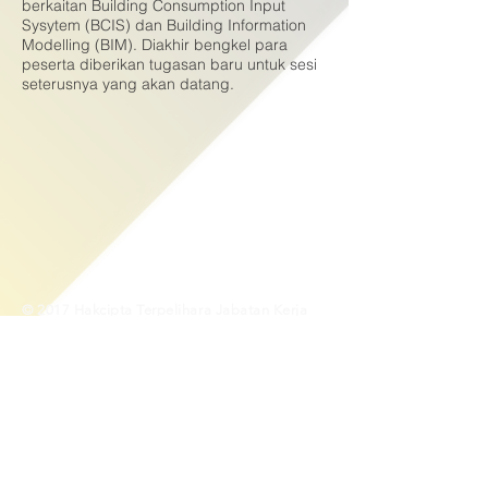
berkaitan Building Consumption Input
Sysytem (BCIS) dan Building Information
Modelling (BIM). Diakhir bengkel para
peserta diberikan tugasan baru untuk sesi
seterusnya yang akan datang.
© 2017 Hakcipta Terpelihara Jabatan Kerja
Raya Wilayah Persekutuan Putrajaya
(JKRWPP)
Penafian : Pihak Jabatan Kerja Raya Wilayah
Persekutuan Putrajaya tidak bertanggung jawab
diatas kehilangan atau kerosakan yang dialami
kerana menggunakan maklumat dalam laman ini
Sesuai dipapar menggunakan pelayar versi terbaru
untuk Internet Explorer 10.0 dan ke atas, Mozilla
Firefox 3.0 dan ke atas & juga Google Chrome
dengan resolusi 1280 X 800 dan ke atas.