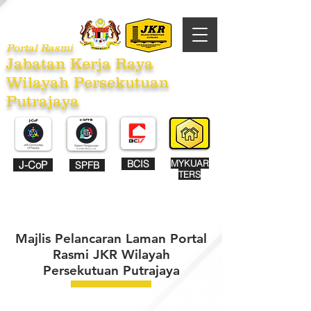
Portal Rasmi
Jabatan Kerja Raya
Wilayah Persekutuan
Putrajaya
BCIS
MYKUAR
J-CoP
SPFB
TERS
Majlis Pelancaran Laman Portal
Rasmi JKR Wilayah
Persekutuan Putrajaya