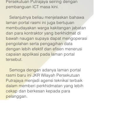
Persekutuan Putrajaya seiring dengan
pembanguan ICT masa kini.
Selanjutnya beliau menjelaskan bahawa
laman portal rasmi ini juga bertujuan
membudayakan warga kakitangan jabatan
dan para kontraktor yang berkhidmat di
bawah naugan supaya dapat mengoperasi
pengolahan serta pengagihan data
dengan lebih efektif dan efisen menerusi
capaian applikasi pada laman portal
tersebut.
Semoga dengan adanya laman portal
rasmi baru ini JKR Wilayah Persekutuan
Putrajaya menjadi agensi teknikal terbaik
dalam memberi perkhidmatan yang lebih
cekap dan berkesan kepada para
pelanggan.
© 2017 Hakcipta Terpelihara Jabatan Kerja
Raya Wilayah Persekutuan Putrajaya
(JKRWPP)
Penafian : Pihak Jabatan Kerja Raya Wilayah
Persekutuan Putrajaya tidak bertanggung jawab
diatas kehilangan atau kerosakan yang dialami