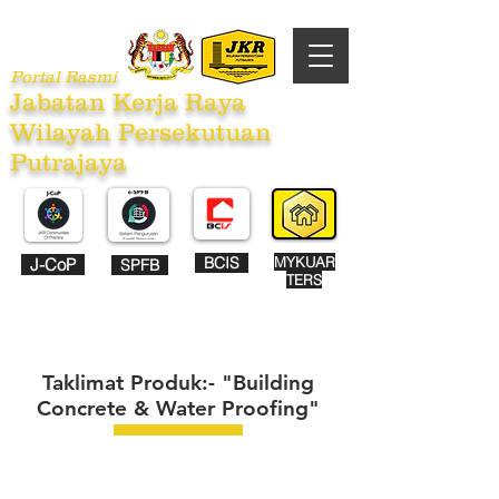
Portal Rasmi
Jabatan Kerja Raya
Wilayah Persekutuan
Putrajaya
BCIS
MYKUAR
J-CoP
SPFB
TERS
Taklimat Produk:- "Building
Concrete & Water Proofing"