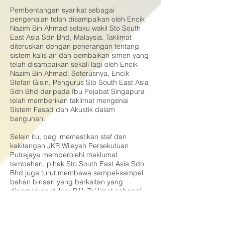
Pembentangan syarikat sebagai
pengenalan telah disampaikan oleh Encik
Nazim Bin Ahmad selaku wakil Sto South
East Asia Sdn Bhd, Malaysia. Taklimat
diteruskan dengan penerangan tentang
sistem kalis air dan pembaikan simen yang
telah disampaikan sekali lagi oleh Encik
Nazim Bin Ahmad. Seterusnya, Encik
Stefan Gisin, Pengurus Sto South East Asia
Sdn Bhd daripada Ibu Pejabat Singapura
telah memberikan taklimat mengenai
Sistem Fasad dan Akustik dalam
bangunan.
Selain itu, bagi memastikan staf dan
kakitangan JKR Wilayah Persekutuan
Putrajaya memperolehi maklumat
tambahan, pihak Sto South East Asia Sdn
Bhd juga turut membawa sampel-sampel
bahan binaan yang berkaitan yang
dipamerkan di luar Bilik Taklimat sebagai
pertunjukan dan diterangkan lebih
terperinci oleh Puan Anny Bt Ariffin dan
Puan Sapurah Bt Abdullah.